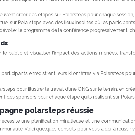
euvent créer des étapes sur Polarsteps pour chaque session,
irtuel sur Polarsteps avec des lieux insolites où les participa
r dévoiler le programme de la conférence progressivement, ch
nds
er le public et visualiser l’impact des actions menées, trans
 participants enregistrent leurs kilomètres via Polarsteps pour
arsteps pour illustrer le travail d’une ONG sur le terrain, en cr
tent des sponsors pour chaque étape qu’ils réalisent sur Polars
agne polarsteps réussie
site une planification minutieuse et une communication effi
mmunauté. Voici quelques conseils pour vous aider à réussir v