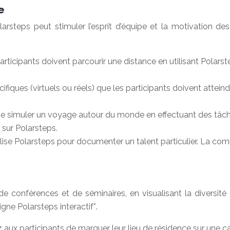
e
larsteps peut stimuler l’esprit d’équipe et la motivation d
articipants doivent parcourir une distance en utilisant Polars
cifiques (virtuels ou réels) que les participants doivent attein
e simuler un voyage autour du monde en effectuant des tâch
 sur Polarsteps.
ilise Polarsteps pour documenter un talent particulier. La co
s de conférences et de séminaires, en visualisant la diversit
gne Polarsteps interactif*.
ux participants de marquer leur lieu de résidence sur une car