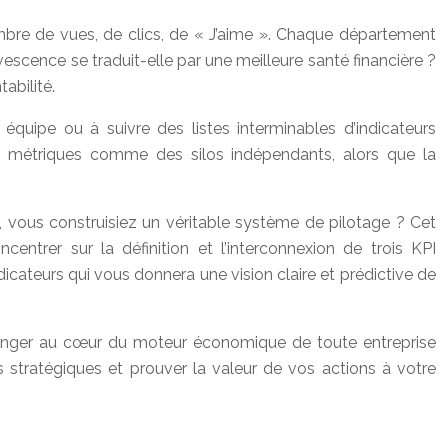
ombre de vues, de clics, de « J’aime ». Chaque département
vescence se traduit-elle par une meilleure santé financière ?
abilité.
quipe ou à suivre des listes interminables d’indicateurs
les métriques comme des silos indépendants, alors que la
rs, vous construisiez un véritable système de pilotage ? Cet
entrer sur la définition et l’interconnexion de trois KPI
icateurs qui vous donnera une vision claire et prédictive de
s plonger au cœur du moteur économique de toute entreprise
 stratégiques et prouver la valeur de vos actions à votre