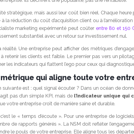
ntreprise. Ils décrivent une popularité, pas une rentabilité.
ilité stratégique, mais aussi leur coût bien réel. Chaque heu
la réduction du coût d’acquisition client ou à l’amélioration d
écialiste marketing expérimenté peut coûter
entre 80 et 150 
ssement substantiel avec un retour sur investissement nul.
éalité. Une entreprise peut afficher des métriques d’engageme
à retenir les clients est faible. Le premier pas vers un pilo
ner les indicateurs qui flattent l’ego pour ceux qui diagnost
e métrique qui aligne toute votre entr
on suivante est : quel signal écouter ? Dans un océan de donné
s’agit pas d’un simple KPI, mais de
l’indicateur unique qui
que votre entreprise croît de manière saine et durable.
 c’est le « temps d’écoute ». Pour une entreprise de logiciels
re de rapports générés ». La NSM doit refléter l’engagement 
rendre le pouls de votre entreprise. Elle aligne tous les dépa