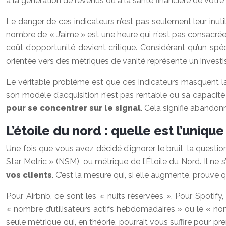
à la génération de revenus ou à la santé financière de votre e
Le danger de ces indicateurs n’est pas seulement leur inut
nombre de « J’aime » est une heure qui n’est pas consacrée à 
coût d’opportunité devient critique. Considérant qu’un sp
orientée vers des métriques de vanité représente un investi
Le véritable problème est que ces indicateurs masquent la r
son modèle d’acquisition n’est pas rentable ou sa capacité 
pour se concentrer sur le signal
. Cela signifie abandon
L’étoile du nord : quelle est l’uniqu
Une fois que vous avez décidé d’ignorer le bruit, la questi
Star Metric » (NSM), ou métrique de l’Étoile du Nord. Il ne 
vos clients
. C’est la mesure qui, si elle augmente, prouve 
Pour Airbnb, ce sont les « nuits réservées ». Pour Spotify,
« nombre d’utilisateurs actifs hebdomadaires » ou le « nomb
seule métrique qui, en théorie, pourrait vous suffire pour p