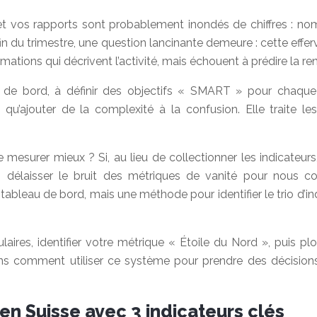
 et vos rapports sont probablement inondés de chiffres : n
fin du trimestre, une question lancinante demeure : cette effer
ations qui décrivent l’activité, mais échouent à prédire la rent
 de bord, à définir des objectifs « SMART » pour chaque é
 qu’ajouter de la complexité à la confusion. Elle traite 
de mesurer mieux ? Si, au lieu de collectionner les indicateu
 délaisser le bruit des métriques de vanité pour nous conc
bleau de bord, mais une méthode pour identifier le trio d’ind
pulaires, identifier votre métrique « Étoile du Nord », pui
rons comment utiliser ce système pour prendre des décisions
 en Suisse avec 3 indicateurs clés