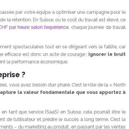
re passée par votre équipe à optimiser une campagne pour le
e la rétention. En Suisse, où le coût du travail est élevé, ce
CHF par heure selon l’expérience
, chaque journée de travail
nt spectaculaires tout en se dirigeant vers la faillite, car
tage efficace est donc un acte de courage :
ignorer le bruit
iquent la performance économique.
eprise ?
es, vous avez besoin d’un phare. C’est le rôle de la « North
 capture la valeur fondamentale que vous apportez à
 en tant que service (SaaS) en Suisse, cela pourrait être le
de l’utilisateur et prédire le succès à long terme. C’est la
rtements – du marketing au produit, en passant par les ventes