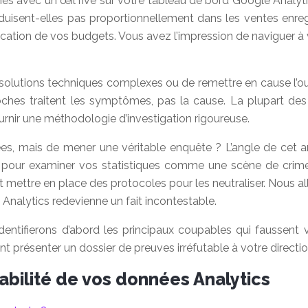
s avec un œil rivé sur votre tableau de bord Google Analyti
duisent-elles pas proportionnellement dans les ventes enreg
ication de vos budgets. Vous avez l’impression de naviguer à v
olutions techniques complexes ou de remettre en cause l’out
hes traitent les symptômes, pas la cause. La plupart des 
urnir une méthodologie d’investigation rigoureuse.
nées, mais de mener une véritable enquête ? L’angle de cet ar
 pour examiner vos statistiques comme une scène de crime n
mettre en place des protocoles pour les neutraliser. Nous all
 Analytics redevienne un fait incontestable.
dentifierons d’abord les principaux coupables qui faussent
 présenter un dossier de preuves irréfutable à votre directio
iabilité de vos données Analytics