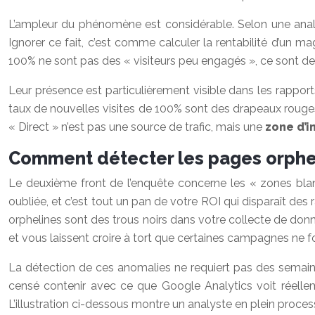
L’ampleur du phénomène est considérable. Selon une ana
Ignorer ce fait, c’est comme calculer la rentabilité d’un
100% ne sont pas des « visiteurs peu engagés », ce sont d
Leur présence est particulièrement visible dans les rappor
taux de nouvelles visites de 100% sont des drapeaux rouges
« Direct » n’est pas une source de trafic, mais une
zone d’i
Comment détecter les pages orpheli
Le deuxième front de l’enquête concerne les « zones blan
oubliée, et c’est tout un pan de votre ROI qui disparaît des
orphelines sont des trous noirs dans votre collecte de donn
et vous laissent croire à tort que certaines campagnes ne f
La détection de ces anomalies ne requiert pas des semaine
censé contenir avec ce que Google Analytics voit réelleme
L’illustration ci-dessous montre un analyste en plein proc