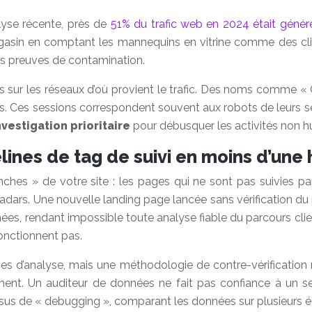
lyse récente, près de
51% du trafic web en 2024 était génér
 magasin en comptant les mannequins en vitrine comme des c
es preuves de contamination.
ts sur les réseaux d’où provient le trafic. Des noms comme 
. Ces sessions correspondent souvent aux robots de leurs ser
nvestigation prioritaire
pour débusquer les activités non h
nes de tag de suivi en moins d’une 
ches » de votre site : les pages qui ne sont pas suivies pa
 radars. Une nouvelle landing page lancée sans vérification d
ées, rendant impossible toute analyse fiable du parcours clie
onctionnent pas.
s d’analyse, mais une méthodologie de contre-vérification ri
nt. Un auditeur de données ne fait pas confiance à un seul o
essus de « debugging », comparant les données sur plusieurs é