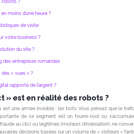
s robots ?
 en moins d’une heure ?
istiques de visite
ur votre business ?
olution du site ?
ng des entreprises romandes
 des « vues » ?
tal rapporte de l’argent ?
t » est en réalité des robots ?
t une armée invisible : les bots. Vous pensez que le trafic «
portante de ce segment est un fourre-tout où s’accumulent
fraude au clic) ou légitimes (moteurs d’indexation), ne convert
auvaises décisions basées sur un volume de « visiteurs » fan