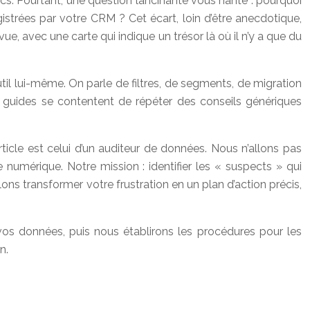
cs. Pourtant, une question lancinante vous hante : pourquoi
istrées par votre CRM ? Cet écart, loin d’être anecdotique,
ue, avec une carte qui indique un trésor là où il n’y a que du
il lui-même. On parle de filtres, de segments, de migration
guides se contentent de répéter des conseils génériques
ticle est celui d’un auditeur de données. Nous n’allons pas
umérique. Notre mission : identifier les « suspects » qui
ons transformer votre frustration en un plan d’action précis,
 vos données, puis nous établirons les procédures pour les
n.