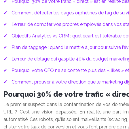
Pourquoi 30% de votre trafic « direct » est en réalité de
Comment détecter les pages orphelines de tag de suivi
L’erreur de compter vos propres employés dans vos stat
Objectifs Analytics vs CRM : quel écart est tolérable po
Plan de taggage : quand le mettre à jour pour suivre l’év
L’erreur de ciblage qui gaspille 40% du budget marketi
Pourquoi votre CFO ne se contente plus des « likes » et
Comment prouver à votre direction que le marketing digi
Pourquoi 30% de votre trafic « direc
Le premier suspect dans la contamination de vos données es
URL ? C’est une vision dépassée. En réalité, une part im
automatisé. Ces robots, qu’ils soient malveillants (scraping, 
chuter votre taux de conversion et vous font prendre de m